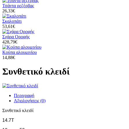
Τσάντα ρεζέρβας
26,33€
Σκαλοπάτι
53,61€
Σχάρα Οροφής
428,79€
Κούπα αλουμινίου
14,88€
Συνθετικό κλειδί
Περιγραφή
Αξιολογήσεις (0)
Συνθετικό κλειδί
14.7Τ