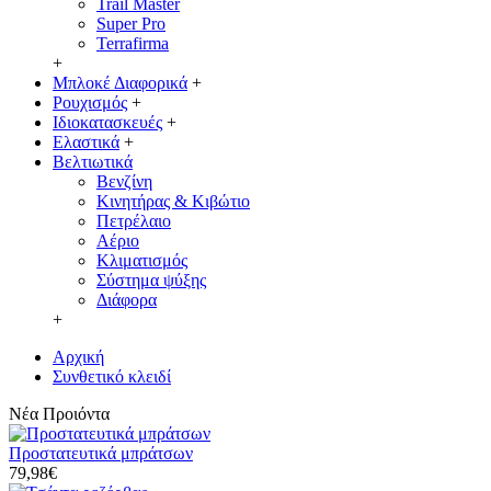
Trail Master
Super Pro
Terrafirma
+
Μπλοκέ Διαφορικά
+
Ρουχισμός
+
Ιδιοκατασκευές
+
Ελαστικά
+
Βελτιωτικά
Βενζίνη
Κινητήρας & Κιβώτιο
Πετρέλαιο
Αέριο
Κλιματισμός
Σύστημα ψύξης
Διάφορα
+
Αρχική
Συνθετικό κλειδί
Νέα Προιόντα
Προστατευτικά μπράτσων
79,98€