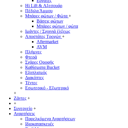
Εργάτες
Hi Lift & Αξεσουάρ
Πέδιλα Άμμου
Μπάρες φώτων / Φώτα
+
Βάσεις φώτων
Μπάρες φώτων / φώτα
Ιμάντες / Σχοινιά έλξεως
Αποστάτες Τροχών
+
Aftermarket
AVM
Πλήμνες
Φτερά
Σχάρες Οροφής
Καθίσματα Bucket
Εξοπλισμός
Διακόπτες
Τέντες
Εσωτερικό - Εξωτερικό
+
Ζάντες
+
+
Συνεργείο
+
Αναρτήσεις
Παρελκόμενα Αναρτήσεων
Ιδιοκατασκευές