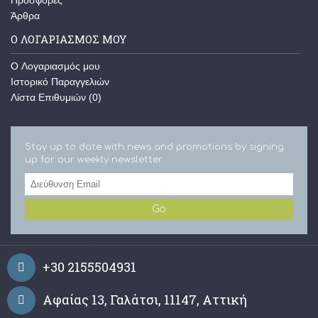
Άρθρα
Ο ΛΟΓΑΡΙΑΣΜΌΣ ΜΟΥ
O Λογαριασμός μου
Ιστορικό Παραγγελιών
Λίστα Επιθυμιών (
0
)
Stay up to date with news and promotions by signing
up for our weekly newsletter
Go
+30 2155504931
Αφαίας 13, Γαλάτσι, 11147, Αττική