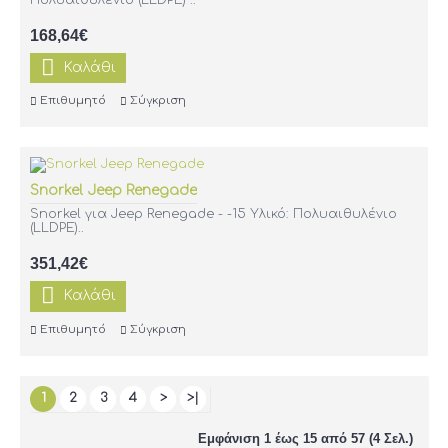
Πολυαιθυλένιο (LLDPE) ..
168,64€
Καλάθι
Επιθυμητό
Σύγκριση
Snorkel Jeep Renegade
Snorkel για Jeep Renegade - -15 Υλικό: Πολυαιθυλένιο
(LLDPE)..
351,42€
Καλάθι
Επιθυμητό
Σύγκριση
1
2
3
4
>
>|
Εμφάνιση 1 έως 15 από 57 (4 Σελ.)