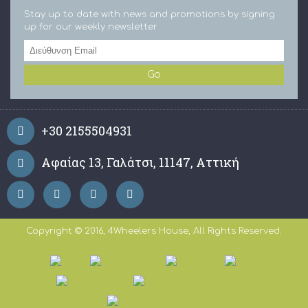
Stay up to date with news and promotions by signing
up for our weekly newsletter
Go
+30 2155504931
Αφαίας 13, Γαλάτσι, 11147, Αττική
Copyright © 2016, 4Wheelers House, All Rights Reserved.