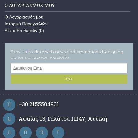
Ο ΛΟΓΑΡΙΑΣΜΌΣ ΜΟΥ
O Λογαριασμός μου
Ιστορικό Παραγγελιών
Λίστα Επιθυμιών (
0
)
Stay up to date with news and promotions by signing
up for our weekly newsletter
Go
+30 2155504931
Αφαίας 13, Γαλάτσι, 11147, Αττική