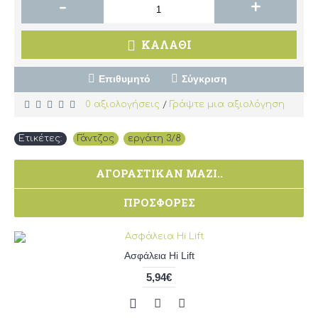
-
+
ΚΑΛΆΘΙ
Επιθυμητό
Σύγκριση
0 αξιολογήσεις
Γράψτε μια αξιολόγηση
/
Ετικέτες:
Γάντζος
,
εργάτη 3/8
ΑΓΟΡΆΣΤΙΚΑΝ ΜΑΖΊ..
ΠΡΟΣΦΟΡΈΣ
Ασφάλεια Hi Lift
5,94€