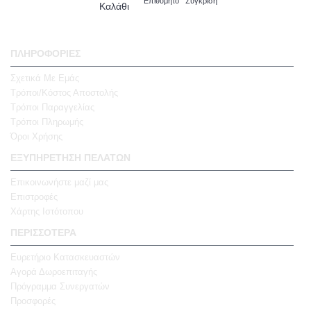
Επιθυμητό
Σύγκριση
Καλάθι
ΠΛΗΡΟΦΟΡΊΕΣ
Σχετικά Με Εμάς
Τρόποι/Κόστος Αποστολής
Τρόποι Παραγγελίας
Τρόποι Πληρωμής
Όροι Χρήσης
ΕΞΥΠΗΡΈΤΗΣΗ ΠΕΛΑΤΏΝ
Επικοινωνήστε μαζί μας
Επιστροφές
Χάρτης Ιστότοπου
ΠΕΡΙΣΣΌΤΕΡΑ
Ευρετήριο Κατασκευαστών
Αγορά Δωροεπιταγής
Πρόγραμμα Συνεργατών
Προσφορές