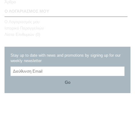
Άρθρα
Ο ΛΟΓΑΡΙΑΣΜΌΣ ΜΟΥ
O Λογαριασμός μου
Ιστορικό Παραγγελιών
Λίστα Επιθυμιών (
0
)
Stay up to date with news and promotions by signing up for our
weekly newsletter
Go
+30 2155504931
Αφαίας 13, Γαλάτσι, 11147, Αττική