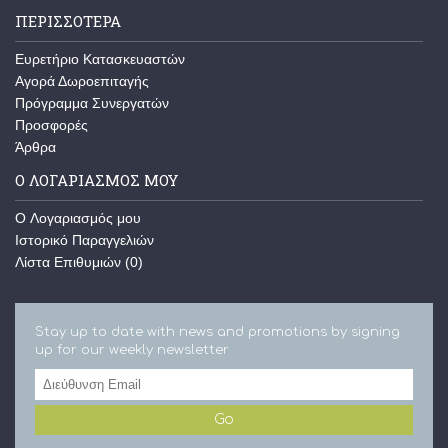
ΠΕΡΙΣΣΌΤΕΡΑ
Ευρετήριο Κατασκευαστών
Αγορά Δωροεπιταγής
Πρόγραμμα Συνεργατών
Προσφορές
Άρθρα
Ο ΛΟΓΑΡΙΑΣΜΌΣ ΜΟΥ
O Λογαριασμός μου
Ιστορικό Παραγγελιών
Λίστα Επιθυμιών (
0
)
Stay up to date with news and promotions by signing
up for our weekly newsletter
Go