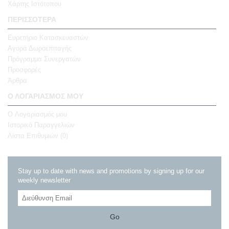
Χάρτης Ιστότοπου
ΠΕΡΙΣΣΌΤΕΡΑ
Ευρετήριο Κατασκευαστών
Αγορά Δωροεπιταγής
Πρόγραμμα Συνεργατών
Προσφορές
Άρθρα
Ο ΛΟΓΑΡΙΑΣΜΌΣ ΜΟΥ
O Λογαριασμός μου
Ιστορικό Παραγγελιών
Λίστα Επιθυμιών (
0
)
Stay up to date with news and promotions by signing up for our
weekly newsletter
Go