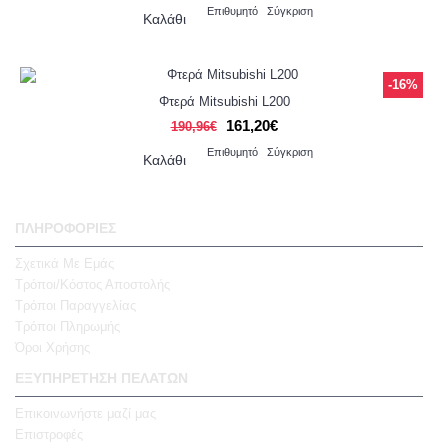
Επιθυμητό
Σύγκριση
Καλάθι
-16%
Φτερά Mitsubishi L200
161,20€
190,96€
Επιθυμητό
Σύγκριση
Καλάθι
ΠΛΗΡΟΦΟΡΊΕΣ
Σχετικά Με Εμάς
Τρόποι/Κόστος Αποστολής
Τρόποι Παραγγελίας
Τρόποι Πληρωμής
Όροι Χρήσης
ΕΞΥΠΗΡΈΤΗΣΗ ΠΕΛΑΤΏΝ
Επικοινωνήστε μαζί μας
Επιστροφές