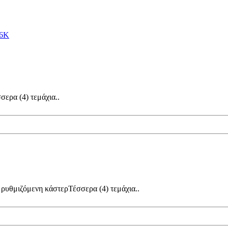
36K
ερα (4) τεμάχια..
ρυθμιζόμενη κάστερΤέσσερα (4) τεμάχια..