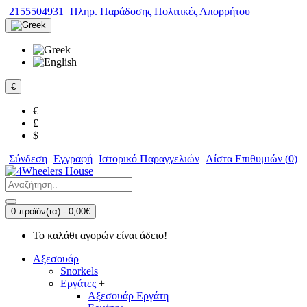
2155504931
Πληρ. Παράδοσης
Πολιτικές Απορρήτου
€
€
£
$
Σύνδεση
Εγγραφή
Ιστορικό Παραγγελιών
Λίστα Επιθυμιών (
0
)
0 προϊόν(τα) - 0,00€
Το καλάθι αγορών είναι άδειο!
Αξεσουάρ
Snorkels
Εργάτες
+
Αξεσουάρ Εργάτη