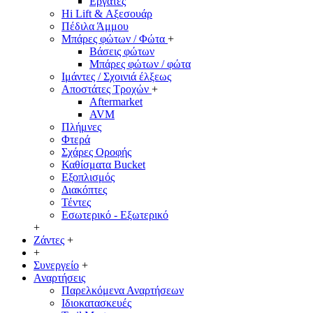
Εργάτες
Hi Lift & Αξεσουάρ
Πέδιλα Άμμου
Μπάρες φώτων / Φώτα
+
Βάσεις φώτων
Μπάρες φώτων / φώτα
Ιμάντες / Σχοινιά έλξεως
Αποστάτες Τροχών
+
Aftermarket
AVM
Πλήμνες
Φτερά
Σχάρες Οροφής
Καθίσματα Bucket
Εξοπλισμός
Διακόπτες
Τέντες
Εσωτερικό - Εξωτερικό
+
Ζάντες
+
+
Συνεργείο
+
Αναρτήσεις
Παρελκόμενα Αναρτήσεων
Ιδιοκατασκευές