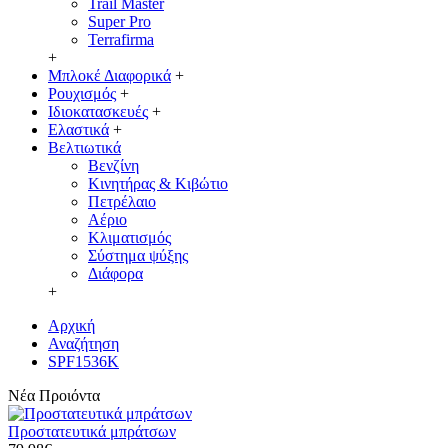
Trail Master
Super Pro
Terrafirma
+
Μπλοκέ Διαφορικά
+
Ρουχισμός
+
Ιδιοκατασκευές
+
Ελαστικά
+
Βελτιωτικά
Βενζίνη
Κινητήρας & Κιβώτιο
Πετρέλαιο
Αέριο
Κλιματισμός
Σύστημα ψύξης
Διάφορα
+
Αρχική
Αναζήτηση
SPF1536K
Νέα Προιόντα
Προστατευτικά μπράτσων