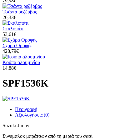
79,98€
Τσάντα ρεζέρβας
26,33€
Σκαλοπάτι
53,61€
Σχάρα Οροφής
428,79€
Κούπα αλουμινίου
14,88€
SPF1536K
Περιγραφή
Αξιολογήσεις (0)
Suzuki Jimny
Συνεμπλοκ μπράτσων από τη μεριά του σασί