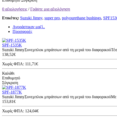
Επιθυμητό
Σύγκριση
0 αξιολογήσεις
/
Γράψτε μια αξιολόγηση
Ετικέτες:
Suzuki Jimny
,
super pro
,
polyourethane bushings
,
SPF15
Αγοράστικαν μαζί..
Προσφορές
SPF-1535K
Suzuki JimnyΣυνεμπλοκ μπράτσων από τη μεριά του διαφορικούΤέσσ
138,52€
Χωρίς ΦΠΑ: 111,71€
Καλάθι
Επιθυμητό
Σύγκριση
SPF-1877K
Suzuki JimnyΣυνεμπλοκ μπράτσων από τη μεριά του διαφορικούΜε 
153,81€
Χωρίς ΦΠΑ: 124,04€